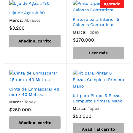
Agotado
Lija de Agua #180
Pintura para Interior 5
Marca:
Abracol
Galones Contratista
$
3.200
Marca:
Topex
$
270.000
Añadir al carrito
Leer más
Cinta de Enmascarar 48
mm x 40 Metros
Kit para Pintar 6 Piezas
Completo Primera Mano
Marca:
Topex
Marca:
Topex
$
260.000
$
50.000
Añadir al carrito
Añadir al carrito