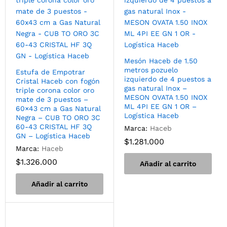
Mesón Haceb de 1.50
metros pozuelo
Estufa de Empotrar
izquierdo de 4 puestos a
Cristal Haceb con fogón
gas natural Inox –
triple corona color oro
MESON OVATA 1.50 INOX
mate de 3 puestos –
ML 4PI EE GN 1 OR –
60×43 cm a Gas Natural
Logística Haceb
Negra – CUB TO ORO 3C
60-43 CRISTAL HF 3Q
Marca:
Haceb
GN – Logística Haceb
$
1.281.000
Marca:
Haceb
$
1.326.000
Añadir al carrito
Añadir al carrito