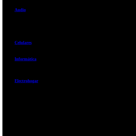
Consolas
Audio
Equipos de Sonido
Minicomponente
Barras de Sonido
Parlante
One Body
Celulares
Celulares
Audífonos
Informática
Portatiles
Tablets
Computadores de Escritorio
Electrohogar
Calentadores
Horno Microondas
Lavadoras
Lavadoras
Lavadora Secadora
Secadora
Electromenor
Estufas
De Piso
Empotrar