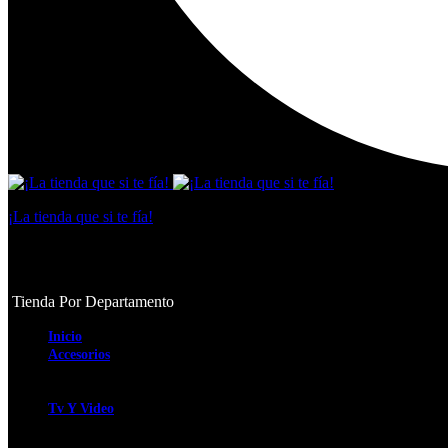
¡La tienda que si te fía!
Tienda virtual
Tienda Por Departamento
Inicio
Accesorios
Smartwatch
Audífonos
Tv Y Video
Tv y Video
Barras de Sonido