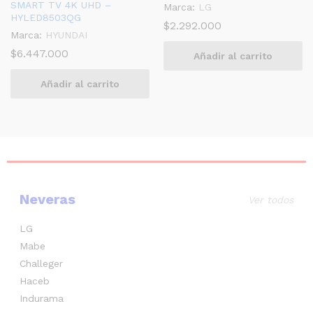
SMART TV 4K UHD –
Marca:
LG
HYLED8503QG
$
2.292.000
Marca:
HYUNDAI
$
6.447.000
Añadir al carrito
Añadir al carrito
Neveras
Ver todos
LG
Mabe
Challeger
Haceb
Indurama