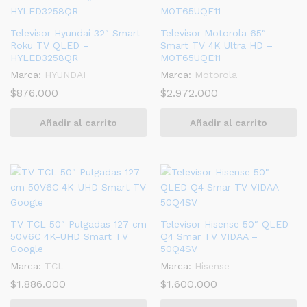
Televisor Hyundai 32″ Smart
Televisor Motorola 65″
Roku TV QLED –
Smart TV 4K Ultra HD –
HYLED3258QR
MOT65UQE11
Marca:
HYUNDAI
Marca:
Motorola
$
876.000
$
2.972.000
Añadir al carrito
Añadir al carrito
TV TCL 50″ Pulgadas 127 cm
Televisor Hisense 50″ QLED
50V6C 4K-UHD Smart TV
Q4 Smar TV VIDAA –
Google
50Q4SV
Marca:
TCL
Marca:
Hisense
$
1.886.000
$
1.600.000