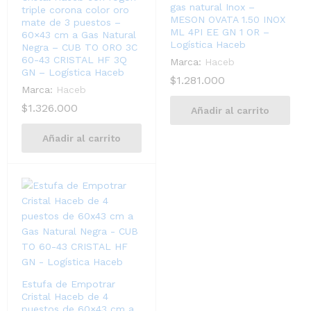
gas natural Inox –
triple corona color oro
MESON OVATA 1.50 INOX
mate de 3 puestos –
ML 4PI EE GN 1 OR –
60×43 cm a Gas Natural
Logística Haceb
Negra – CUB TO ORO 3C
60-43 CRISTAL HF 3Q
Marca:
Haceb
GN – Logística Haceb
$
1.281.000
Marca:
Haceb
$
1.326.000
Añadir al carrito
Añadir al carrito
Estufa de Empotrar
Cristal Haceb de 4
puestos de 60×43 cm a