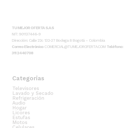
TU MEJOR OFERTA S.A.S
NIT: 901137446-9
Dirección: Calle 22c 132-27 Bodega 8 Bogotá – Colombia
Correo Electrónico
COMERCIAL@TUMEJOROFERTA.COM
Teléfono:
311 2440708
Categorias
Televisores
Lavado y Secado
Refrigeración
Audio
Hogar
Licores
Estufas
Motos
Celulares