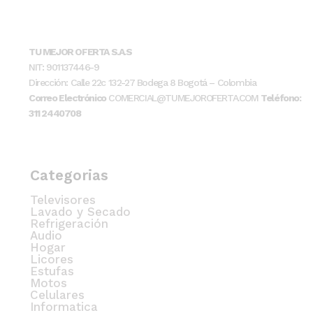
TU MEJOR OFERTA S.A.S
NIT: 901137446-9
Dirección: Calle 22c 132-27 Bodega 8 Bogotá – Colombia
Correo Electrónico
COMERCIAL@TUMEJOROFERTA.COM
Teléfono:
311 2440708
Categorias
Televisores
Lavado y Secado
Refrigeración
Audio
Hogar
Licores
Estufas
Motos
Celulares
Informatica