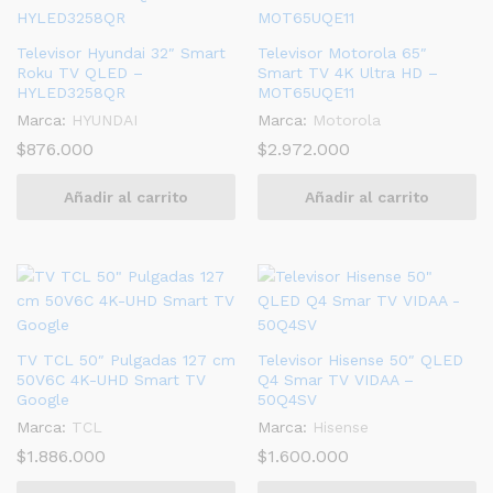
Televisor Hyundai 32″ Smart
Televisor Motorola 65″
Roku TV QLED –
Smart TV 4K Ultra HD –
HYLED3258QR
MOT65UQE11
Marca:
HYUNDAI
Marca:
Motorola
$
876.000
$
2.972.000
Añadir al carrito
Añadir al carrito
TV TCL 50″ Pulgadas 127 cm
Televisor Hisense 50″ QLED
50V6C 4K-UHD Smart TV
Q4 Smar TV VIDAA –
Google
50Q4SV
Marca:
TCL
Marca:
Hisense
$
1.886.000
$
1.600.000