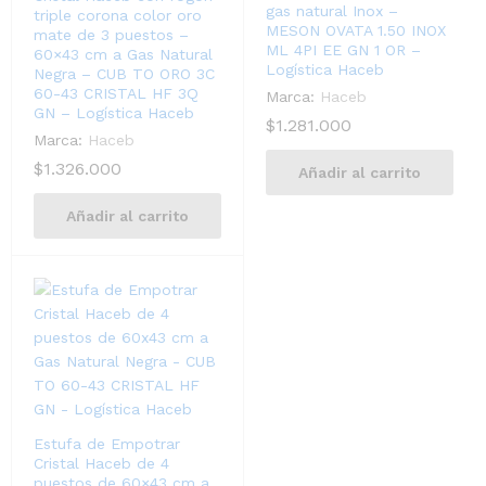
gas natural Inox –
triple corona color oro
MESON OVATA 1.50 INOX
mate de 3 puestos –
ML 4PI EE GN 1 OR –
60×43 cm a Gas Natural
Logística Haceb
Negra – CUB TO ORO 3C
60-43 CRISTAL HF 3Q
Marca:
Haceb
GN – Logística Haceb
$
1.281.000
Marca:
Haceb
$
1.326.000
Añadir al carrito
Añadir al carrito
Estufa de Empotrar
Cristal Haceb de 4
puestos de 60×43 cm a