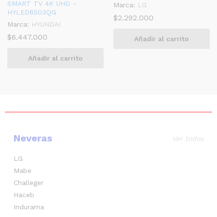
SMART TV 4K UHD –
Marca:
LG
HYLED8503QG
$
2.292.000
Marca:
HYUNDAI
$
6.447.000
Añadir al carrito
Añadir al carrito
Neveras
Ver todos
LG
Mabe
Challeger
Haceb
Indurama