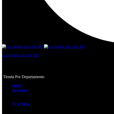
¡La tienda que si te fía!
Tienda virtual
Tienda Por Departamento
Inicio
Accesorios
Smartwatch
Audífonos
Tv Y Video
Tv y Video
Barras de Sonido