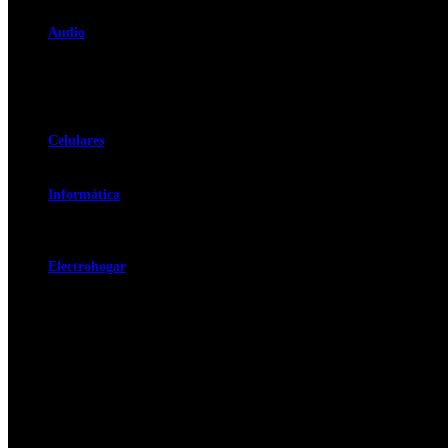
Consolas
Audio
Equipos de Sonido
Minicomponente
Barras de Sonido
Parlante
One Body
Celulares
Celulares
Audífonos
Informática
Portatiles
Tablets
Computadores de Escritorio
Electrohogar
Calentadores
Horno Microondas
Lavadoras
Lavadoras
Lavadora Secadora
Secadora
Electromenor
Estufas
De Piso
Empotrar