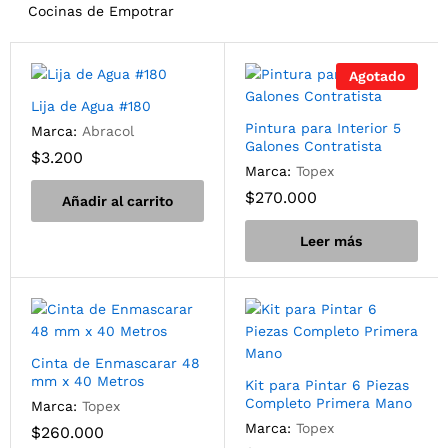
Cocinas de Empotrar
Agotado
Lija de Agua #180
Pintura para Interior 5
Marca:
Abracol
Galones Contratista
$
3.200
Marca:
Topex
$
270.000
Añadir al carrito
Leer más
Cinta de Enmascarar 48
mm x 40 Metros
Kit para Pintar 6 Piezas
Completo Primera Mano
Marca:
Topex
Marca:
Topex
$
260.000