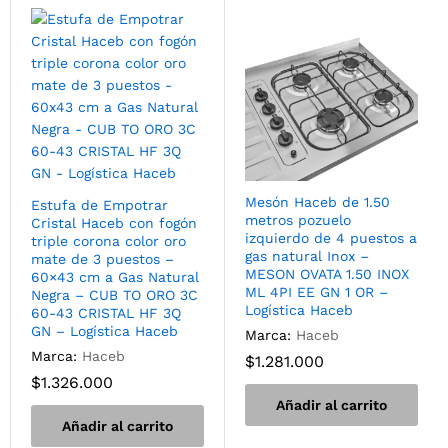
Mesón Haceb de 1.50
Estufa de Empotrar
metros pozuelo
Cristal Haceb con fogón
izquierdo de 4 puestos a
triple corona color oro
gas natural Inox –
mate de 3 puestos –
MESON OVATA 1.50 INOX
60×43 cm a Gas Natural
ML 4PI EE GN 1 OR –
Negra – CUB TO ORO 3C
Logística Haceb
60-43 CRISTAL HF 3Q
GN – Logística Haceb
Marca:
Haceb
Marca:
Haceb
$
1.281.000
$
1.326.000
Añadir al carrito
Añadir al carrito