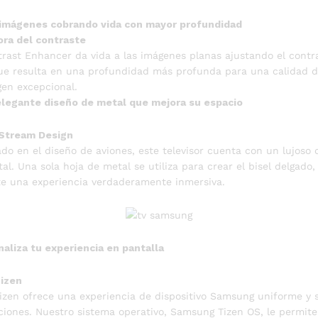
 imágenes cobrando vida con mayor profundidad
ora del contraste
rast Enhancer da vida a las imágenes planas ajustando el contr
ue resulta en una profundidad más profunda para una calidad 
en excepcional.
elegante diseño de metal que mejora su espacio
Stream Design
ado en el diseño de aviones, este televisor cuenta con un lujoso
al. Una sola hoja de metal se utiliza para crear el bisel delgado,
e una experiencia verdaderamente inmersiva.
aliza tu experiencia en pantalla
Tizen
izen ofrece una experiencia de dispositivo Samsung uniforme y 
ciones. Nuestro sistema operativo, Samsung Tizen OS, le permite