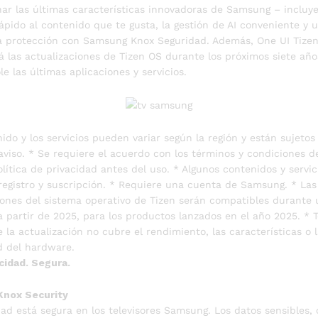
ar las últimas características innovadoras de Samsung – incluy
ápido al contenido que te gusta, la gestión de AI conveniente y 
 protección con Samsung Knox Seguridad. Además, One UI Tize
á las actualizaciones de Tizen OS durante los próximos siete año
le las últimas aplicaciones y servicios.
nido y los servicios pueden variar según la región y están sujeto
 aviso. * Se requiere el acuerdo con los términos y condiciones 
olítica de privacidad antes del uso. * Algunos contenidos y servic
registro y suscripción. * Requiere una cuenta de Samsung. * Las
iones del sistema operativo de Tizen serán compatibles durante
a partir de 2025, para los productos lanzados en el año 2025. * 
 la actualización no cubre el rendimiento, las características o 
d del hardware.
cidad. Segura.
nox Security
dad está segura en los televisores Samsung. Los datos sensibles,