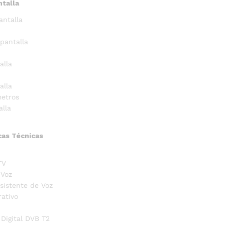
ntalla
antalla
 pantalla
alla
alla
metros
alla
cas Técnicas
TV
 Voz
sistente de Voz
ativo
 Digital DVB T2