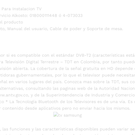
 Para Instalacion TV
rvicio Alkosto: 018000111448 ó 4-073033
el producto
to, Manual del usuario, Cable de poder y Soporte de mesa.
sor si es compatible con el estándar DVB-T2 (características est
a Televisión Digital Terrestre – TDT en Colombia, por tanto puede
evisión abierta. La cobertura de la señal gratuita en HD depende 
tidoras gubernamentales, por lo que el televisor puede necesita
eñal en varios lugares del país. Conozca mas sobre la TDT, sus co
 alternativas, consultando las paginas web de la Autoridad Nacion
ww.antv.gov.co, y de la Superintendencia de Industria y Comercio
o * La Tecnología Bluetooth de los Televisores es de una vía. Es d
r contenido desde aplicativos pero no enviar hacia los mismos.
, las funciones y las características disponibles pueden variar se