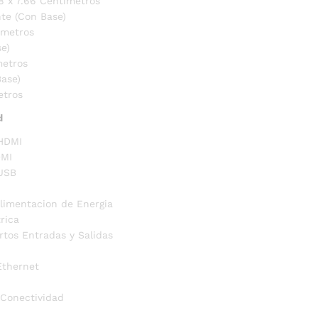
78 x 7.66 Centímetros
te (Con Base)
ímetros
se)
metros
ase)
etros
d
 HDMI
DMI
 USB
limentacion de Energia
rica
rtos Entradas y Salidas
Ethernet
Conectividad