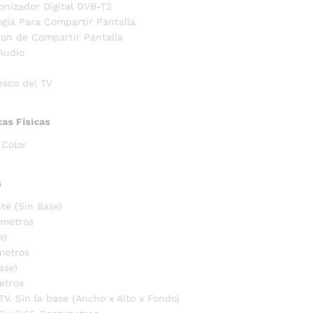
tonizador Digital DVB-T2
ogia Para Compartir Pantalla
ion de Compartir Pantalla
Audio
esco del TV
cas Físicas
 Color
s
te (Sin Base)
ímetros
e)
metros
ase)
etros
TV. Sin la base (Ancho x Alto x Fondo)