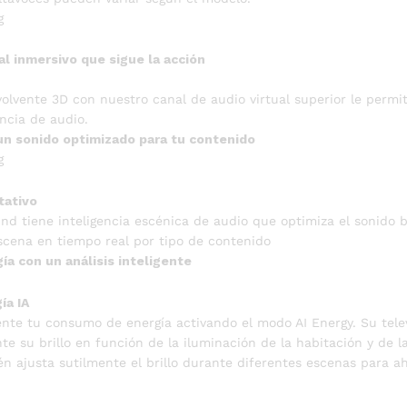
al inmersivo que sigue la acción
volvente 3D con nuestro canal de audio virtual superior le permi
encia de audio.
un sonido optimizado para tu contenido
tativo
nd tiene inteligencia escénica de audio que optimiza el sonido 
escena en tiempo real por tipo de contenido
ía con un análisis inteligente
ía IA
nte tu consumo de energía activando el modo AI Energy. Su telev
 su brillo en función de la iluminación de la habitación y de la
én ajusta sutilmente el brillo durante diferentes escenas para 