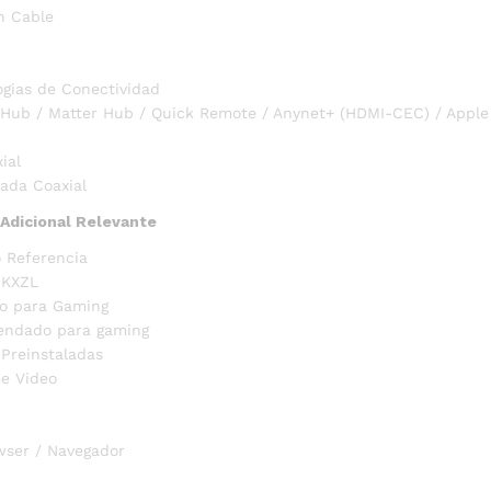
n Cable
ogias de Conectividad
Hub / Matter Hub / Quick Remote / Anynet+ (HDMI-CEC) / Apple 
ial
rada Coaxial
 Adicional Relevante
 Referencia
KXZL
o para Gaming
endado para gaming
 Preinstaladas
e Video
wser / Navegador