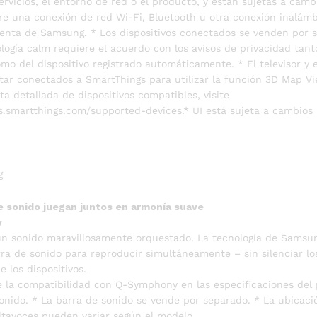
rvicios, el entorno de red o el producto, y están sujetas a camb
re una conexión de red Wi-Fi, Bluetooth u otra conexión inalámbr
uenta de Samsung. * Los dispositivos conectados se venden por s
logía calm requiere el acuerdo con los avisos de privacidad tant
o del dispositivo registrado automáticamente. * El televisor y e
tar conectados a SmartThings para utilizar la función 3D Map Vi
ta detallada de dispositivos compatibles, visite
rs.smartthings.com/supported-devices.* UI está sujeta a cambios 
e sonido juegan juntos en armonía suave
y
n sonido maravillosamente orquestado. La tecnología de Samsun
arra de sonido para reproducir simultáneamente – sin silenciar lo
 los dispositivos.
la compatibilidad con Q-Symphony en las especificaciones del
sonido. * La barra de sonido se vende por separado. * La ubicació
tavoces pueden variar según el modelo.