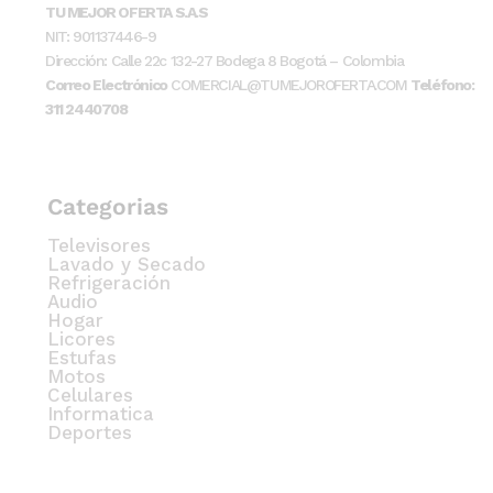
TU MEJOR OFERTA S.A.S
NIT: 901137446-9
Dirección: Calle 22c 132-27 Bodega 8 Bogotá – Colombia
Correo Electrónico
COMERCIAL@TUMEJOROFERTA.COM
Teléfono:
311 2440708
Categorias
Televisores
Lavado y Secado
Refrigeración
Audio
Hogar
Licores
Estufas
Motos
Celulares
Informatica
Deportes