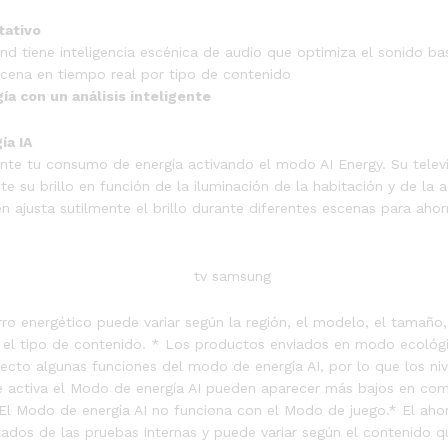
tativo
nd tiene inteligencia escénica de audio que optimiza el sonido b
escena en tiempo real por tipo de contenido
ía con un análisis inteligente
ía IA
nte tu consumo de energía activando el modo AI Energy. Su televi
 su brillo en función de la iluminación de la habitación y de la a
n ajusta sutilmente el brillo durante diferentes escenas para aho
ro energético puede variar según la región, el modelo, el tamaño,
y el tipo de contenido. * Los productos enviados en modo ecológ
ecto algunas funciones del modo de energía AI, por lo que los ni
e activa el Modo de energía AI pueden aparecer más bajos en com
El Modo de energía AI no funciona con el Modo de juego.* El ahor
tados de las pruebas internas y puede variar según el contenido 