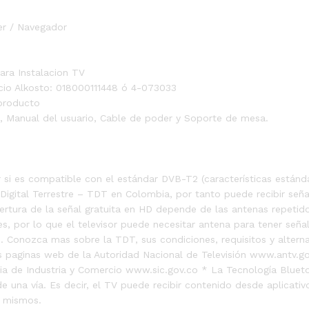
er / Navegador
ara Instalacion TV
icio Alkosto: 018000111448 ó 4-073033
 producto
, Manual del usuario, Cable de poder y Soporte de mesa.
r si es compatible con el estándar DVB-T2 (características están
 Digital Terrestre – TDT en Colombia, por tanto puede recibir seña
ertura de la señal gratuita en HD depende de las antenas repetid
, por lo que el televisor puede necesitar antena para tener señal
s. Conozca mas sobre la TDT, sus condiciones, requisitos y alterna
 paginas web de la Autoridad Nacional de Televisión www.antv.gov
ia de Industria y Comercio www.sic.gov.co * La Tecnología Bluet
de una vía. Es decir, el TV puede recibir contenido desde aplicati
s mismos.