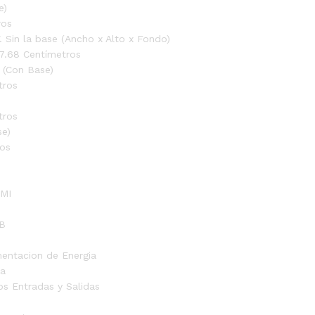
e)
ros
 Sin la base (Ancho x Alto x Fondo)
x 7.68 Centímetros
 (Con Base)
tros
tros
e)
os
DMI
I
SB
mentacion de Energia
ca
os Entradas y Salidas