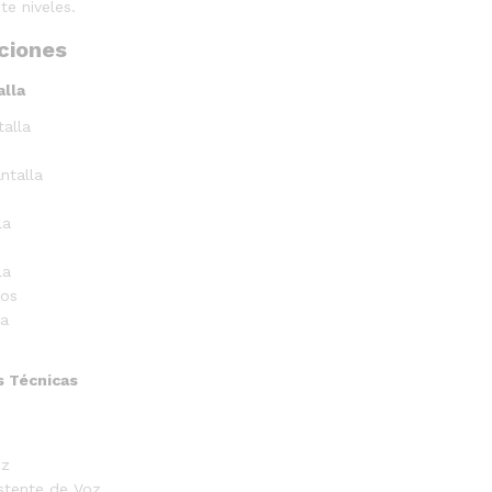
te niveles.
ciones
alla
alla
ntalla
la
la
ros
la
s Técnicas
oz
stente de Voz