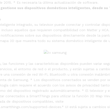
 2015. * Es necesaria la última actualización de software.
gestione sus dispositivos domésticos inteligentes, desde su
s
teligente integrado, su televisor puede conectar y controlar dispo
 – incluso aquellos que requieren compatibilidad con Matter y HCA
 notificaciones sobre sus dispositivos directamente desde la panta
 mapa 3D que muestra todo su sistema doméstico inteligente de u
, las funciones y las características disponibles pueden variar segú
rvicios, el entorno de red o el producto, y están sujetas a cambio
re una conexión de red Wi-Fi, Bluetooth u otra conexión inalámbric
uenta de Samsung. * Los dispositivos conectados se venden por s
logía calm requiere el acuerdo con los avisos de privacidad tant
o del dispositivo registrado automáticamente. * El televisor y el
tar conectados a SmartThings para utilizar la función 3D Map Vie
lada de dispositivos compatibles, visite
s.smartthings.com/supported-devices.* UI está sujeta a cambios si