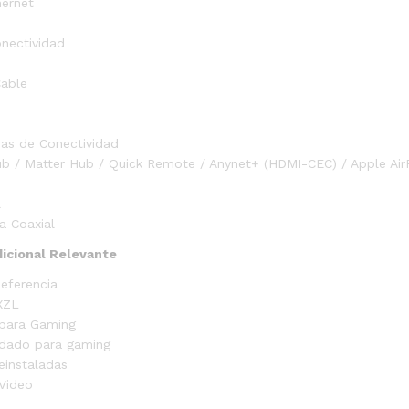
ernet
nectividad
able
ias de Conectividad
b / Matter Hub / Quick Remote / Anynet+ (HDMI-CEC) / Apple AirP
l
a Coaxial
dicional Relevante
eferencia
XZL
para Gaming
dado para gaming
einstaladas
Video