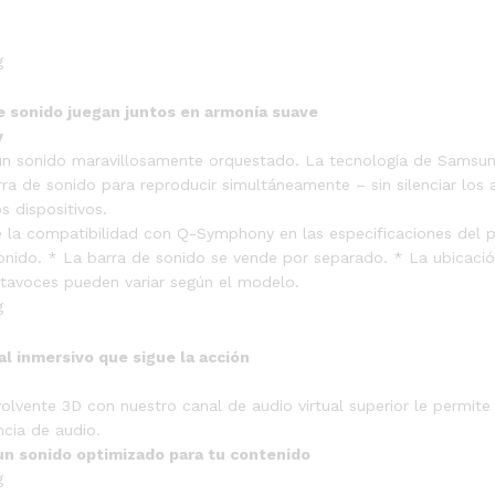
e sonido juegan juntos en armonía suave
y
n sonido maravillosamente orquestado. La tecnología de Samsun
rra de sonido para reproducir simultáneamente – sin silenciar los
s dispositivos.
la compatibilidad con Q-Symphony en las especificaciones del 
sonido. * La barra de sonido se vende por separado. * La ubicació
tavoces pueden variar según el modelo.
al inmersivo que sigue la acción
olvente 3D con nuestro canal de audio virtual superior le permite
ncia de audio.
un sonido optimizado para tu contenido