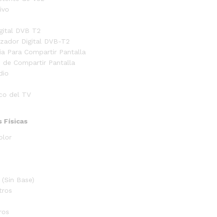
ivo
gital DVB T2
izador Digital DVB-T2
ia Para Compartir Pantalla
n de Compartir Pantalla
dio
co del TV
s Físicas
olor
 (Sin Base)
tros
ros