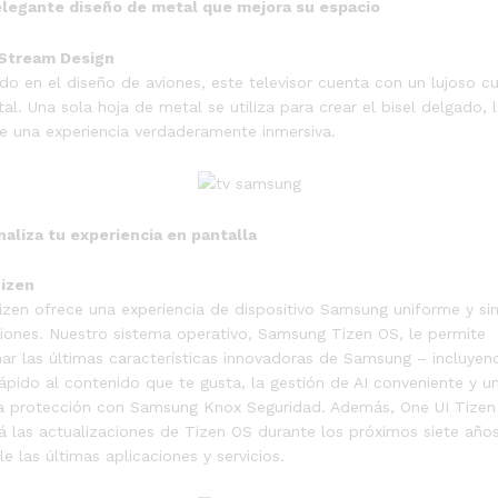
elegante diseño de metal que mejora su espacio
Stream Design
ado en el diseño de aviones, este televisor cuenta con un lujoso c
al. Una sola hoja de metal se utiliza para crear el bisel delgado, 
e una experiencia verdaderamente inmersiva.
aliza tu experiencia en pantalla
Tizen
izen ofrece una experiencia de dispositivo Samsung uniforme y si
ciones. Nuestro sistema operativo, Samsung Tizen OS, le permite
ar las últimas características innovadoras de Samsung – incluyen
ápido al contenido que te gusta, la gestión de AI conveniente y u
 protección con Samsung Knox Seguridad. Además, One UI Tizen
á las actualizaciones de Tizen OS durante los próximos siete años
e las últimas aplicaciones y servicios.