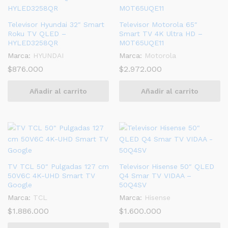
Televisor Hyundai 32″ Smart
Televisor Motorola 65″
Roku TV QLED –
Smart TV 4K Ultra HD –
HYLED3258QR
MOT65UQE11
Marca:
HYUNDAI
Marca:
Motorola
$
876.000
$
2.972.000
Añadir al carrito
Añadir al carrito
TV TCL 50″ Pulgadas 127 cm
Televisor Hisense 50″ QLED
50V6C 4K-UHD Smart TV
Q4 Smar TV VIDAA –
Google
50Q4SV
Marca:
TCL
Marca:
Hisense
$
1.886.000
$
1.600.000