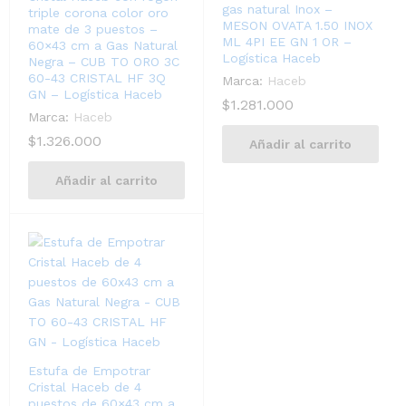
gas natural Inox –
triple corona color oro
MESON OVATA 1.50 INOX
mate de 3 puestos –
ML 4PI EE GN 1 OR –
60×43 cm a Gas Natural
Logística Haceb
Negra – CUB TO ORO 3C
60-43 CRISTAL HF 3Q
Marca:
Haceb
GN – Logística Haceb
$
1.281.000
Marca:
Haceb
$
1.326.000
Añadir al carrito
Añadir al carrito
Estufa de Empotrar
Cristal Haceb de 4
puestos de 60×43 cm a