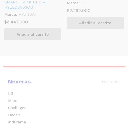
SMART TV 4K UHD –
Marca:
LG
HYLED8503QG
$
2.292.000
Marca:
HYUNDAI
$
6.447.000
Añadir al carrito
Añadir al carrito
Neveras
Ver todos
LG
Mabe
Challeger
Haceb
Indurama