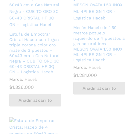
Mesón Haceb de 1.50
metros pozuelo
Estufa de Empotrar
izquierdo de 4 puestos a
Cristal Haceb con fogón
gas natural Inox –
triple corona color oro
MESON OVATA 1.50 INOX
mate de 3 puestos –
ML 4PI EE GN 1 OR –
60×43 cm a Gas Natural
Logística Haceb
Negra – CUB TO ORO 3C
60-43 CRISTAL HF 3Q
Marca:
Haceb
GN – Logística Haceb
$
1.281.000
Marca:
Haceb
$
1.326.000
Añadir al carrito
Añadir al carrito