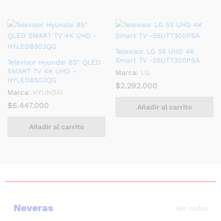
Televisor LG 55 UHD 4K
Smart TV -55UT7300PSA
Televisor Hyundai 85″ QLED
SMART TV 4K UHD –
Marca:
LG
HYLED8503QG
$
2.292.000
Marca:
HYUNDAI
$
6.447.000
Añadir al carrito
Añadir al carrito
Neveras
Ver todos