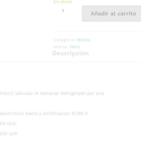
En stock
Añadir al carrito
Categoría:
Motos
Marca:
Hero
Descripción
rico/2 Válvulas /4 tiempos/ Refrigerado por aire
electronica Xsens y certificacion EURO 4
500 rpm
500 rpm