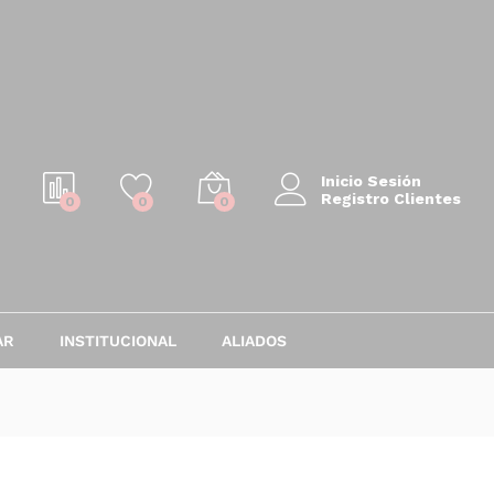
$
11.950.000
Añadir al carrito
Inicio Sesión
Registro Clientes
0
0
0
AR
INSTITUCIONAL
ALIADOS