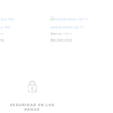
co 100
NUEVA DASH 125 FI
ro
Marca:
Hero
000
000
$
$
9.350.000
9.350.000
SEGURIDAD EN LOS
PAGOS