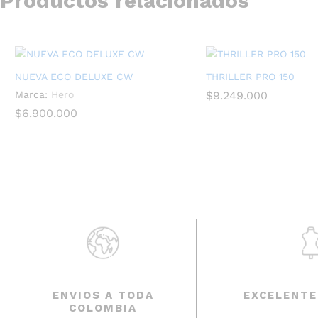
Productos relacionados
NUEVA ECO DELUXE CW
THRILLER PRO 150
Marca:
Hero
$
$
9.249.000
9.249.000
$
$
6.900.000
6.900.000
ENVIOS A TODA
EXCELENTE
COLOMBIA