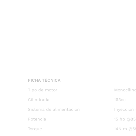
FICHA TÉCNICA
Tipo de motor
Monocilínd
Cilindrada
163cc
Sistema de alimentacion
Inyeccion 
Potencia
15 hp @8
Torque
14N m @6