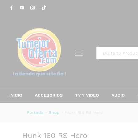
Hunk 160 RS Hero
Descripción
Todo
INICIO
ACCESORIOS
TV Y VIDEO
AUDIO
Portada
»
Shop
»
Hunk 160 RS Hero
Hunk 160 RS Hero