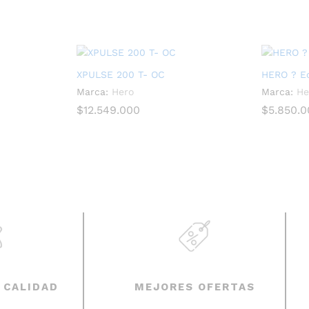
XPULSE 200 T- OC
HERO ? E
Marca:
Hero
Marca:
He
$
$
12.549.000
12.549.000
$
$
5.850.
5.850.
 CALIDAD
MEJORES OFERTAS