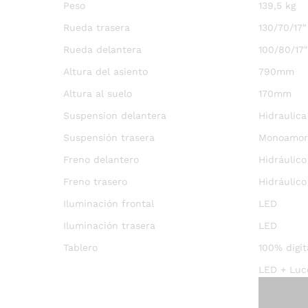
Peso
139,5 kg
Rueda trasera
130/70/17″
Rueda delantera
100/80/17″
Altura del asiento
790mm
Altura al suelo
170mm
Suspension delantera
Hidraulic
Suspensión trasera
Monoamort
Freno delantero
Hidráulic
Freno trasero
Hidráulic
Iluminación frontal
LED
Iluminación trasera
LED
Tablero
100% digit
LED + Luce