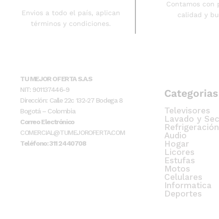
Contamos con 
Envios a todo el país, aplican
calidad y b
términos y condiciones.
TU MEJOR OFERTA S.A.S
NIT: 901137446-9
Categorias
Dirección: Calle 22c 132-27 Bodega 8
Televisores
Bogotá – Colombia
Lavado y Se
Correo Electrónico
Refrigeración
COMERCIAL@TUMEJOROFERTA.COM
Audio
Hogar
Teléfono: 311 2440708
Licores
Estufas
Motos
Celulares
Informatica
Deportes