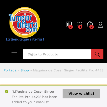
0
1
0
Buscar
Portada
»
Shop
»
Máquina de Coser Singer Facilita Pro 4423
“M?quina de Coser Singer
View wishlist
Facilita Pro 4423” has been
added to your wishlist