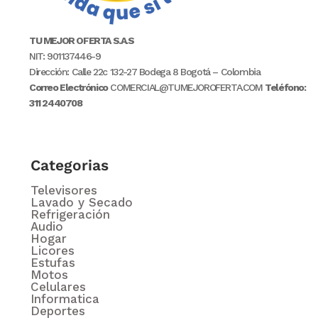
TU MEJOR OFERTA S.A.S
NIT: 901137446-9
Dirección: Calle 22c 132-27 Bodega 8 Bogotá – Colombia
Correo Electrónico
COMERCIAL@TUMEJOROFERTA.COM
Teléfono:
311 2440708
Categorias
Televisores
Lavado y Secado
Refrigeración
Audio
Hogar
Licores
Estufas
Motos
Celulares
Informatica
Deportes