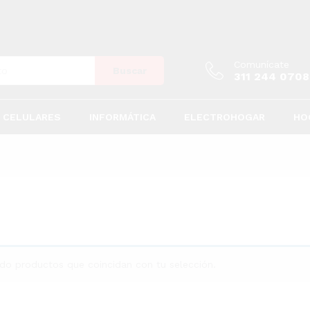
Comunícate
Buscar
311 244 0708
CELULARES
INFORMÁTICA
ELECTROHOGAR
HO
do productos que coincidan con tu selección.