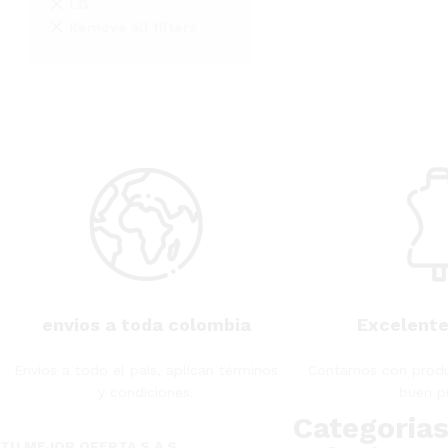
LG
Remove all filters
envios a toda colombia
Excelente
Envios a todo el país, aplican términos
Contamos con produ
y condiciones.
buen p
Categoria
TU MEJOR OFERTA S.A.S