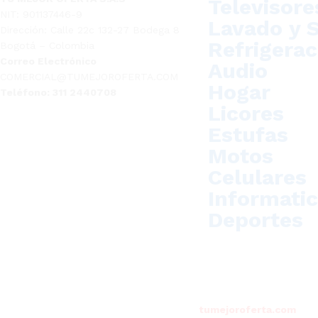
Televisore
NIT: 901137446-9
Lavado y 
Dirección: Calle 22c 132-27 Bodega 8
Refrigerac
Bogotá – Colombia
Correo Electrónico
Audio
COMERCIAL@TUMEJOROFERTA.COM
Hogar
Teléfono: 311 2440708
Licores
Estufas
Motos
Celulares
Informati
Deportes
© 2024
tumejoroferta.com
. To