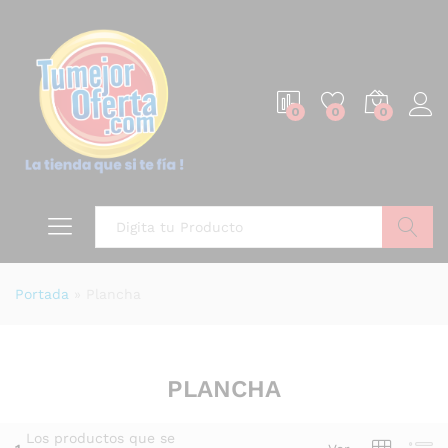
0
0
0
Buscar
Portada
»
Plancha
PLANCHA
Los productos que se