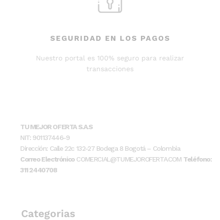
SEGURIDAD EN LOS PAGOS
Nuestro portal es 100% seguro para realizar
transacciones
TU MEJOR OFERTA S.A.S
NIT: 901137446-9
Dirección: Calle 22c 132-27 Bodega 8 Bogotá – Colombia
Correo Electrónico
COMERCIAL@TUMEJOROFERTA.COM
Teléfono:
311 2440708
Categorias