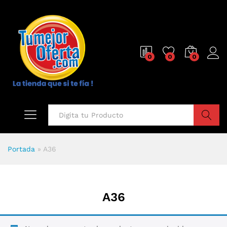
0
0
0
Buscar
Portada
»
A36
A36