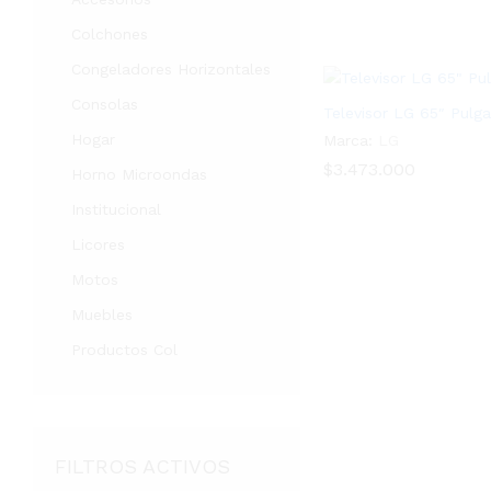
Colchones
Congeladores Horizontales
Consolas
Televisor LG 65″ Pul
Hogar
Marca:
LG
$
$
3.473.000
3.473.000
Horno Microondas
Institucional
Licores
Motos
Muebles
Productos Col
FILTROS ACTIVOS