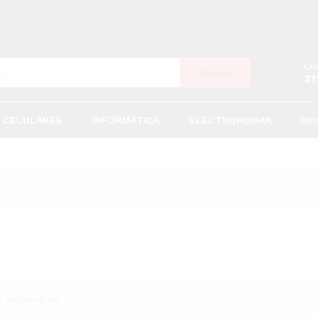
Co
Buscar
31
CELULARES
INFORMÁTICA
ELECTROHOGAR
HO
e encuentran