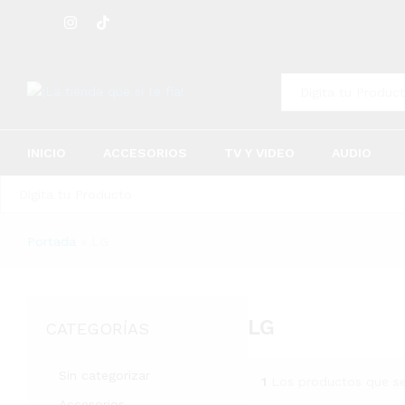
Todo
INICIO
ACCESORIOS
TV Y VIDEO
AUDIO
Todo
Portada
»
LG
LG
CATEGORÍAS
Sin categorizar
1
Los productos que s
Accesorios