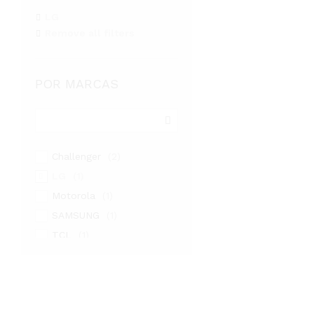
LG
Remove all filters
POR MARCAS
Challenger
(2)
LG
(1)
Motorola
(1)
SAMSUNG
(1)
TCL
(1)