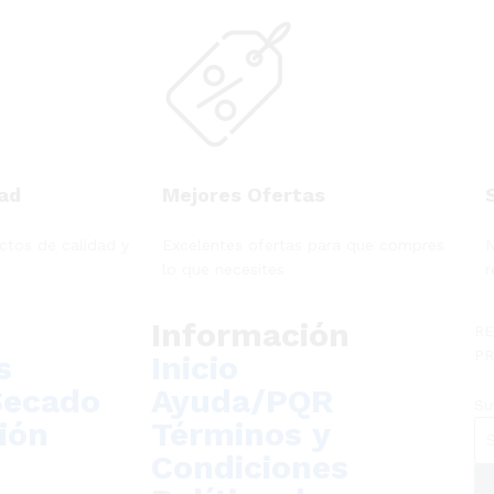
ad
Mejores Ofertas
tos de calidad y
Excelentes ofertas para que compres
N
lo que necesites
r
s
Información
RE
PR
s
Inicio
Secado
Ayuda/PQR
Su
ión
Términos y
Condiciones