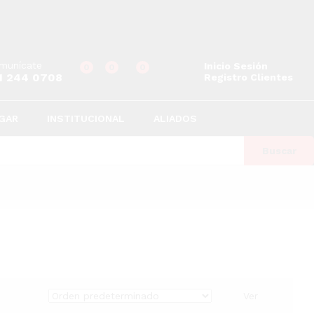
munícate
Inicio Sesión
0
0
0
1 244 0708
Registro Clientes
GAR
INSTITUCIONAL
ALIADOS
Buscar
Ver