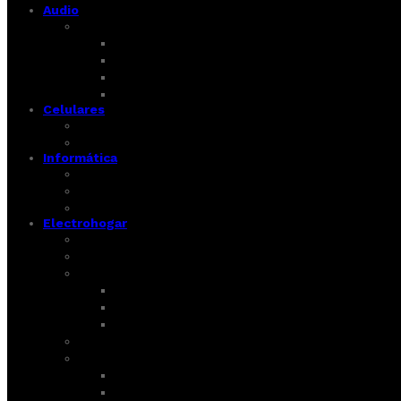
Audio
Equipos de Sonido
Minicomponente
Barras de Sonido
Parlante
One Body
Celulares
Celulares
Audífonos
Informática
Portatiles
Tablets
Computadores de Escritorio
Electrohogar
Calentadores
Horno Microondas
Lavadoras
Lavadoras
Lavadora Secadora
Secadora
Electromenor
Estufas
De Piso
Empotrar