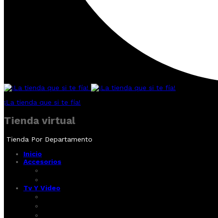
¡La tienda que si te fía!
Tienda virtual
Tienda Por Departamento
Inicio
Accesorios
Smartwatch
Audífonos
Tv Y Video
Tv y Video
Barras de Sonido
Consolas