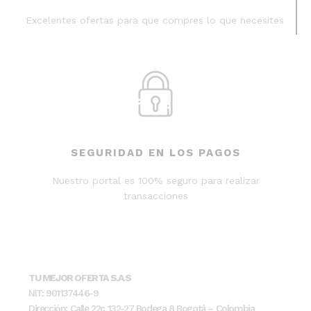
Excelentes ofertas para que compres lo que necesites
SEGURIDAD EN LOS PAGOS
Nuestro portal es 100% seguro para realizar
transacciones
TU MEJOR OFERTA S.A.S
NIT: 901137446-9
Dirección: Calle 22c 132-27 Bodega 8 Bogotá – Colombia